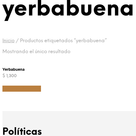
yerbabuena
Inicio
/
Productos etiquetados “yerbabuena”
Mostrando el único resultado
Yerbabuena
$
1,300
Añadir al carrito
Políticas